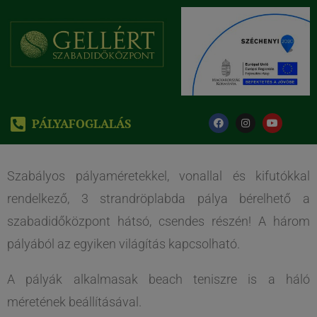
PÁLYAFOGLALÁS
Szabályos pályaméretekkel, vonallal és kifutókkal
rendelkező, 3 strandröplabda pálya bérelhető a
szabadidőközpont hátsó, csendes részén! A három
pályából az egyiken világítás kapcsolható.
A pályák alkalmasak beach teniszre is a háló
méretének beállításával.