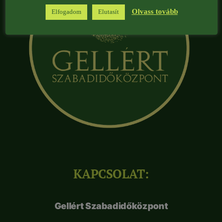
Olvass tovább
Elfogadom
Elutasít
KAPCSOLAT:
Gellért Szabadidőközpont