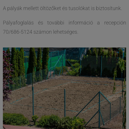
A pályák mellett öltözőket és tusolókat is biztosítunk.
Pályafoglalás és további információ a recepción
70/686-5124 számon lehetséges.